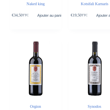
Naked king
Kotsifali Karnaris
€
34,50
€
19,50
Ajouter au panier
Ajouter 
TTC
TTC
Orgion
Synodos