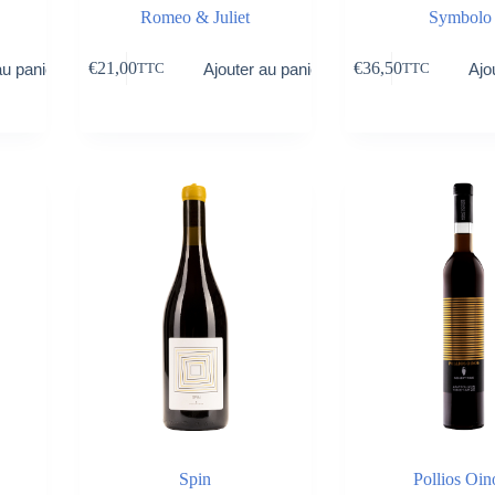
Romeo & Juliet
Symbolo
€
21,00
€
36,50
au panier
Ajouter au panier
Ajo
TTC
TTC
Spin
Pollios Oin