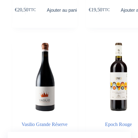
€
20,50
€
19,50
Ajouter au panier
Ajouter 
TTC
TTC
Vasilio Grande Réserve
Epoch Rouge