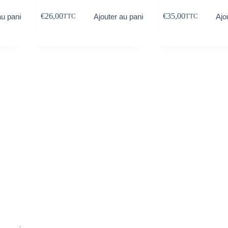
€
26,00
€
35,00
au panier
Ajouter au panier
Ajo
TTC
TTC