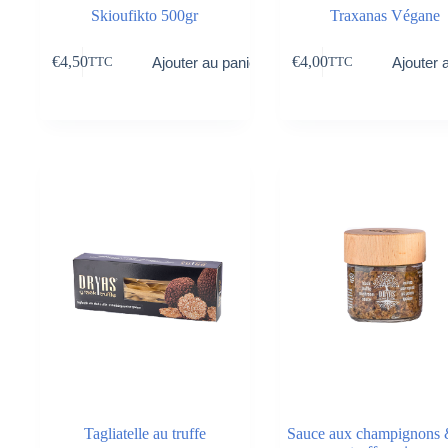
Skioufikto 500gr
Traxanas Végane
€
4,50
€
4,00
Ajouter au panier
Ajouter 
TTC
TTC
Tagliatelle au truffe
Sauce aux champignons &