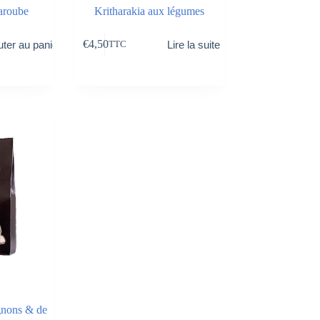
aroube
Kritharakia aux légumes
€
4,50
uter au panier
Lire la suite
TTC
gnons & de