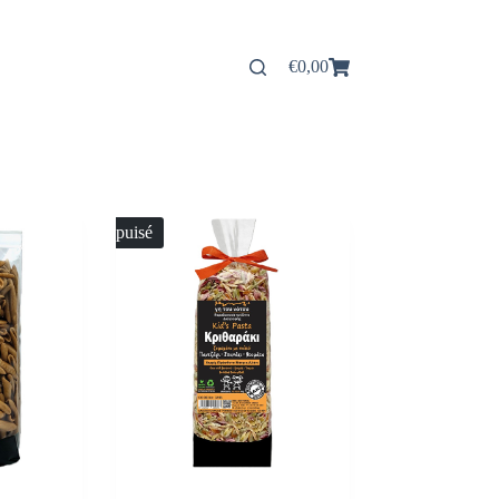
€
0,00
Panier
d’achat
Épuisé