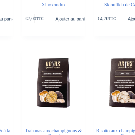
Xinoxondro
Skioufikta de C
€
7,00
€
4,70
au panier
Ajouter au panier
Ajo
TTC
TTC
 à la
Trahanas aux champignons &
Risotto aux champi