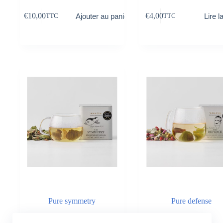
€
10,00
€
4,00
Ajouter au panier
Lire l
TTC
TTC
Pure symmetry
Pure defense