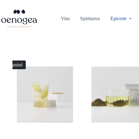
Passer
au
contenu
Vins
Spiritueux
Epicerie
Épuisé