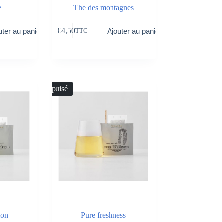
e
The des montagnes
€
4,50
uter au panier
Ajouter au panier
TTC
Épuisé
ion
Pure freshness