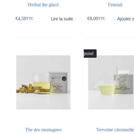
Herbal the glacé
Fenouil
€
4,50
€
8,00
Lire la suite
Ajouter 
TTC
TTC
Épuisé
The des montagnes
Verveine citronnelle