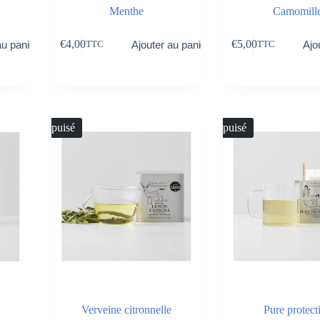
Menthe
Camomill
€
4,00
€
5,00
au panier
Ajouter au panier
Ajo
TTC
TTC
Épuisé
Épuisé
Verveine citronnelle
Pure protect