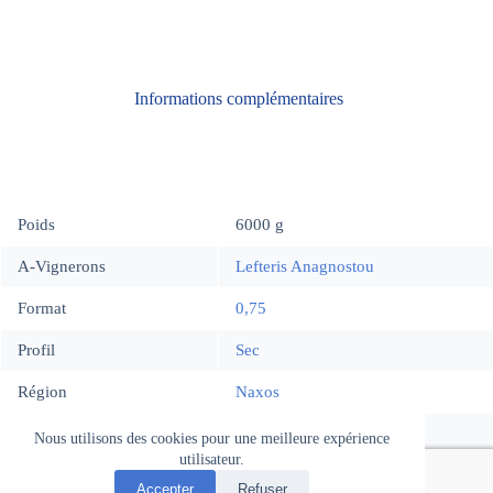
Informations complémentaires
Poids
6000 g
A-Vignerons
Lefteris Anagnostou
Format
0,75
Profil
Sec
Région
Naxos
Mode de production
Agriculture Biodynamique
Nous utilisons des cookies pour une meilleure expérience
utilisateur.
Accepter
Refuser