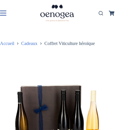
Passer
au
contenu
Panier
d’achat
Accueil
Cadeaux
Coffret Viticulture héroïque