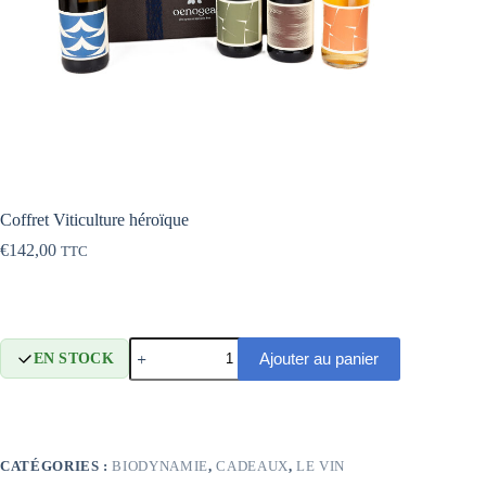
Coffret Viticulture héroïque
€
142,00
TTC
quantité
Ajouter au panier
EN STOCK
de
Coffret
Viticulture
héroïque
CATÉGORIES :
BIODYNAMIE
,
CADEAUX
,
LE VIN