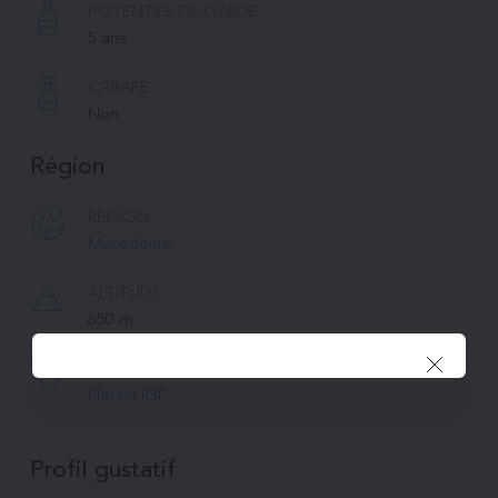
POTENTIEL DE GARDE
5 ans
CARAFE
Non
Région
RÉGION
Macédoine
ALTITUDE
650 m 
APPELLATION
Florina IGP
Profil gustatif