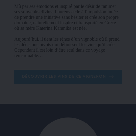
Mû par ses émotions et inspiré par le désir de ranimer 
ses souvenirs divins, Laurens cède à l’impulsion innée 
de prendre une initiative sans hésiter et crée son propre 
domaine, naturellement inspiré et transporté en Grèce 
où sa mère Katerina Karanika est née.
Aujourd’hui, il tient les rênes d’un vignoble où il prend 
les décisions pivots qui définissent les vins qu’il crée. 
Cependant il est loin d’être seul dans ce voyage 
remarquable…
DÉCOUVRIR LES VINS DE CE VIGNERON