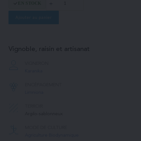
EN STOCK
de
Limniona
Ajouter au panier
Vignoble, raisin et artisanat
VIGNERON
Karanika
ENCÉPAGEMENT
Limniona
TERROIR
Argilo-sablonneux
MODE DE CULTURE
Agriculture Biodynamique