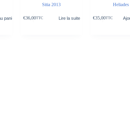
Sitia 2013
Heliades
€
36,00
€
35,00
au panier
Lire la suite
Ajo
TTC
TTC