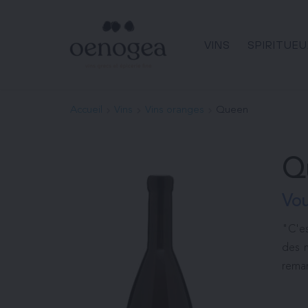
Passer
au
contenu
VINS
SPIRITUEU
Accueil
Vins
Vins oranges
Queen
Q
Vou
"C'es
des n