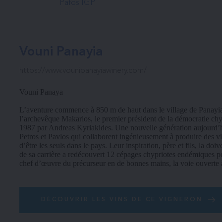
Pafos IGP
Vouni Panayia
https://www.vounipanayiawinery.com/
Vouni Panaya
L’aventure commence à 850 m de haut dans le village de Panayia. P
l’archevêque Makarios, le premier président de la démocratie chyp
1987 par Andreas Kyriakides. Une nouvelle génération aujourd’hu
Petros et Pavlos qui collaborent ingénieusement à produire des vi
d’être les seuls dans le pays. Leur inspiration, père et fils, la do
de sa carrière a redécouvert 12 cépages chypriotes endémiques pour
chef d’œuvre du précurseur en de bonnes mains, la voie ouverte à
DÉCOUVRIR LES VINS DE CE VIGNERON