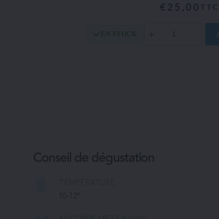
€
25,00
TT
quantité
EN STOCK
de
Queen
Conseil de dégustation
TEMPÉRATURE 
10-12°