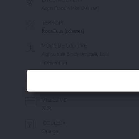
ENCÉPAGEMENT
Aspri Fraoula (aka Vasilissa)
TERROIR
Rocailleux (schistes)
MODE DE CULTURE
Agriculture Biodynamique
, 
Low 
intervention
MODE D'ÉLEVAGE
Cuve inox
MILLÉSIME
2024
COULEUR
Orange