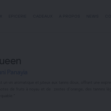
X
EPICERIE
CADEAUX
A PROPOS
NEWS
CO
ueen
ni Panayia
t un vin aromatique et juteux aux tanins doux, offrant une expre
otes de fruits à noyau et de  zestes d'orange, des tannins léger