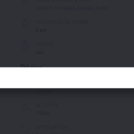
ACCORDS METS & VINS
Apéritif
, 
Fromages
, 
Salades
, 
Sushis
POTENTIEL DE GARDE
6 ans
CARAFE
non
Région
RÉGION
Chypre
ALTITUDE
1100m
APPELLATION