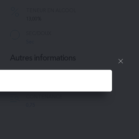
TENEUR EN ALCOOL
13,00%
SEC/DOUX
Sec
Autres informations
PACKAGING
6
CONTENANCE
0,75