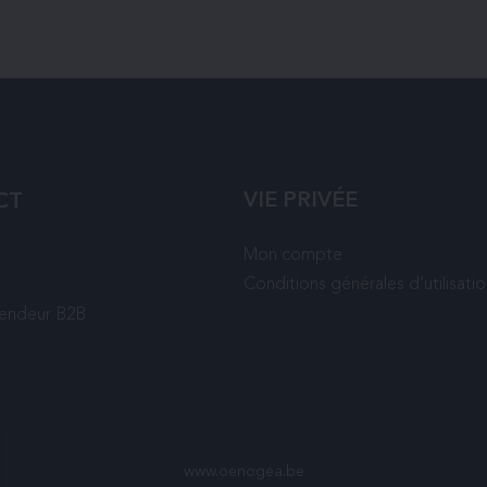
VIE PRIVÉE
CT
Mon compte
Conditions générales d’utilisati
vendeur B2B
www.oenogea.be