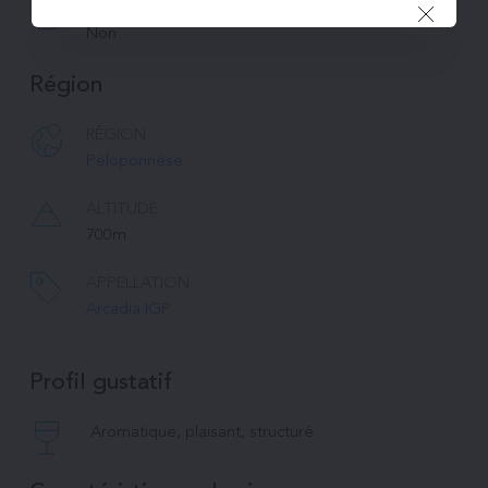
CARAFE
Non
Région
RÉGION
Péloponnèse
ALTITUDE
700m
APPELLATION
Arcadia IGP
Profil gustatif
Aromatique, plaisant, structuré