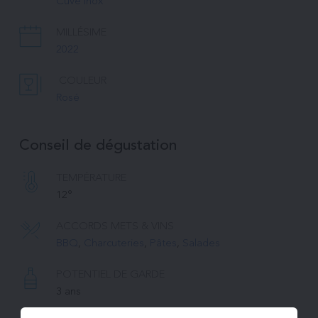
Cuve inox
MILLÉSIME
2022
COULEUR
Rosé
Conseil de dégustation
TEMPÉRATURE 
12°
ACCORDS METS & VINS
BBQ
, 
Charcuteries
, 
Pâtes
, 
Salades
POTENTIEL DE GARDE
3 ans