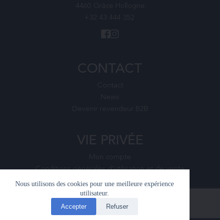
4460 Grâce Hollogne
+32 43 444 352
CONTACT
Contact
News
Devenir revendeur B2B
VIE PRIVÉE
Mon compte
Conditions générales d’utilisation et de vente
Nous utilisons des cookies pour une meilleure expérience
utilisateur.
Accepter
Refuser
www.oenogea.be