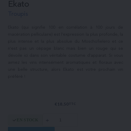
Ekato
Troupis
Ekato (qui signifie 100 en corrélation à 100 jours de 
macération pelliculaire) est l'expression la plus profonde, la 
plus intense et la plus absolue du Moschofielero et ce  
n'est pas un cépage blanc mais bien un rouge qui se 
dévoile ici dans son véritable costume d'apparat. Si vous 
aimez les vins intensément aromatiques et floraux avec 
une belle structure, alors Ekato est votre prochain vin 
préféré !

€
18,50
TTC
quantité
EN STOCK
de
Ekato