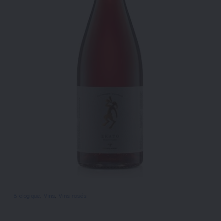
Biologique
, 
Vins
, 
Vins rosés