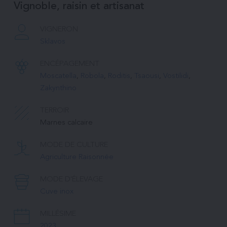
Vignoble, raisin et artisanat
VIGNERON
Sklavos
ENCÉPAGEMENT
Moscatella
, 
Robola
, 
Roditis
, 
Tsaousi
, 
Vostilidi
, 
Zakynthino
TERROIR
Marnes calcaire
MODE DE CULTURE
Agriculture Raisonnée
MODE D'ÉLEVAGE
Cuve inox
MILLÉSIME
2023