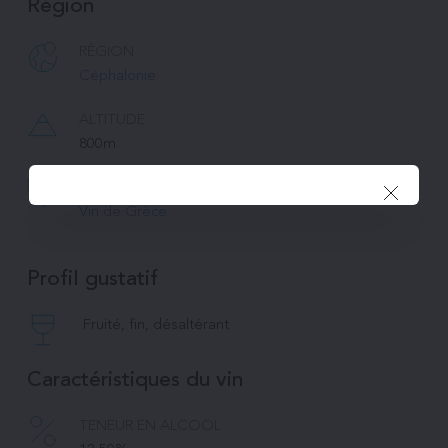
Région
RÉGION
Céphalonie
ALTITUDE
800m
APPELLATION
Vin de Grèce
Profil gustatif
Fruité, fin, désaltérant
Caractéristiques du vin
TENEUR EN ALCOOL