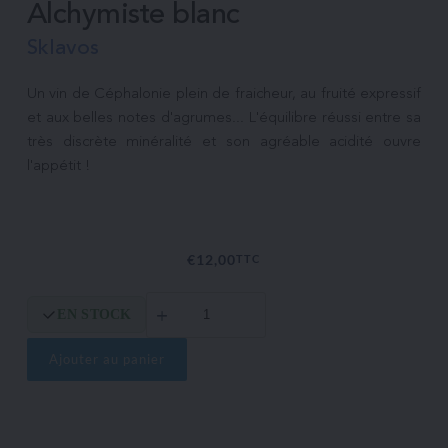
Alchymiste blanc
Sklavos
Un vin de Céphalonie plein de fraicheur, au fruité expressif 
et aux belles notes d'agrumes... L'équilibre réussi entre sa 
très discrète minéralité et son agréable acidité ouvre 
l'appétit !

€
12,00
TTC
quantité
EN STOCK
de
Alchymiste
blanc
Ajouter au panier