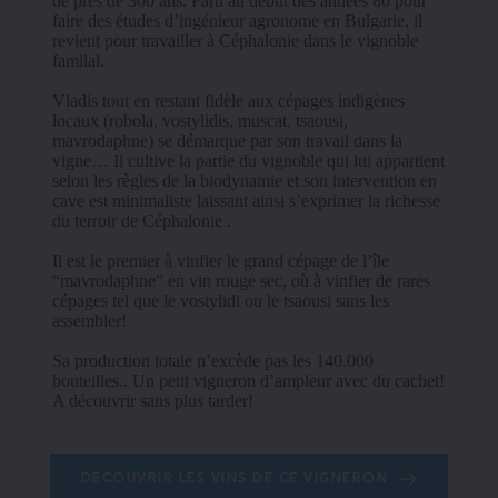
de près de 300 ans. Parti au début des années 80 pour 
faire des études d’ingénieur agronome en Bulgarie, il 
revient pour travailler à Céphalonie dans le vignoble 
familal.
Vladis tout en restant fidèle aux cépages indigènes 
locaux (robola, vostylidis, muscat, tsaousi, 
mavrodaphne) se démarque par son travail dans la 
vigne… Il cultive la partie du vignoble qui lui appartient 
selon les règles de la biodynamie et son intervention en 
cave est minimaliste laissant ainsi s’exprimer la richesse 
du terroir de Céphalonie .
Il est le premier à vinfier le grand cépage de l’île 
“mavrodaphne” en vin rouge sec, où à vinfier de rares 
cépages tel que le vostylidi ou le tsaousi sans les 
assembler!
Sa production totale n’excède pas les 140.000 
bouteilles.. Un petit vigneron d’ampleur avec du cachet! 
A découvrir sans plus tarder!
DÉCOUVRIR LES VINS DE CE VIGNERON