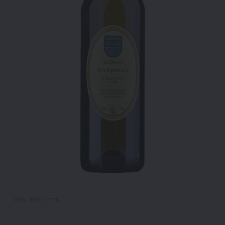
Vins
, 
Vins blancs