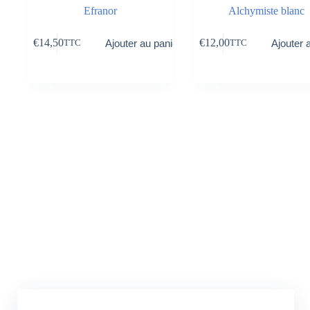
Efranor
Alchymiste blanc
€
14,50
€
12,00
Ajouter au panier
Ajouter 
TTC
TTC