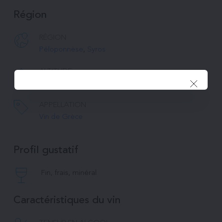
Région
RÉGION
Péloponnèse
, 
Syros
ALTITUDE
600m & 50m
APPELLATION
Vin de Grèce
Profil gustatif
Fin, frais, minéral
Caractéristiques du vin