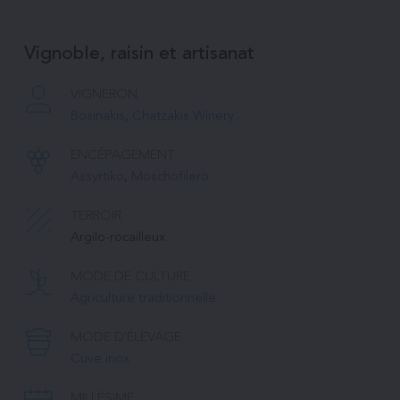
Vignoble, raisin et artisanat
VIGNERON
Bosinakis
, 
Chatzakis Winery
ENCÉPAGEMENT
Assyrtiko
, 
Moschofilero
TERROIR
Argilo-rocailleux
MODE DE CULTURE
Agriculture traditionnelle
MODE D'ÉLEVAGE
Cuve inox
MILLÉSIME