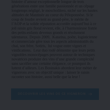
histoire d’amour exceptionnelle longue de trois 
générations entre une famille passionnée et un cépage 
longtemps négligé, le moschofilero, niché sur les hautes 
altitudes de Mantinée au coeur du Péloponnèse. Si le 
coup de foudre revient au grand-père, le mérite de 
l’AOP et la solide réputation accordée aujourd’hui à ce 
joli raisin gris floral revient, elle, à l’harmonieuse fratrie 
des petits-enfants devenus grands et résolument 
talentueux. Depuis 2009,  Katarina, poète, logisticienne 
et commerciale gère tous les aspects administratifs du 
chai, son frère, Sotiris,  lui vogue entre vignes et 
vinifications.  Leur duo rodé démontre que leurs petits 
vignobles monocépages peuvent autour de techniques 
novatrices produire des vins d’une grande complexité 
sans sacrifier une certaine élégance, ce pourquoi ils 
luttent d’ailleurs. Les Bosinakis abordent leur métier de 
vignerons avec un objectif unique : laisser le raisin 
raconter son histoire, aussi belle que la leur !
DÉCOUVRIR LES VINS DE CE VIGNERON