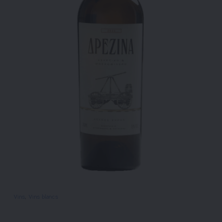
Vins
, 
Vins blancs