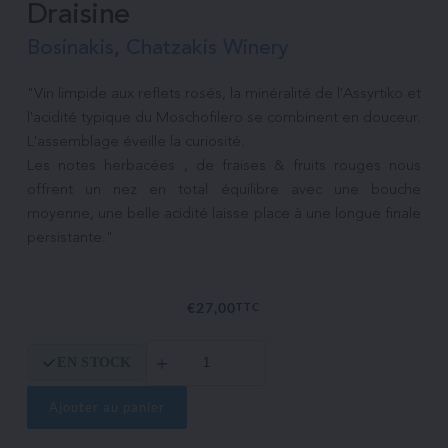
Draisine
Bosinakis
, 
Chatzakis Winery
"Vin limpide aux reflets rosés, la minéralité de l'Assyrtiko et 
l'acidité typique du Moschofilero se combinent en douceur. 
L'assemblage éveille la curiosité.

Les notes herbacées , de fraises & fruits rouges nous 
offrent un nez en total équilibre avec une bouche 
moyenne, une belle acidité laisse place à une longue finale 
€
27,00
TTC
quantité
EN STOCK
de
Draisine
Ajouter au panier