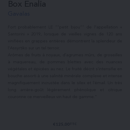
Box Enalia
Gavalas
Fort probablement LE ""petit bijou"" de l’appellation « 
Santorini » 2019, lorsque de vieilles vignes de 120 ans 
vinifiées en grappes entières démontrent la splendeur de 
l’Assyrtiko sur un tel terroir.

Arômes de fruits à noyaux, d'agrumes mûrs, de groseilles 
à maquereau, de pommes blettes avec des nuances 
végétales et épicées au nez. Le fruité décrit s'intensifie en 
bouche assorti à une salinité minérale complexe et intense 
magnifiquement incrustée dans le silex et l'émail. Un très 
long arrière-goût légèrement phénolique et citrique 
couronne ce merveilleux vin haut de gamme."

€
125,00
TTC