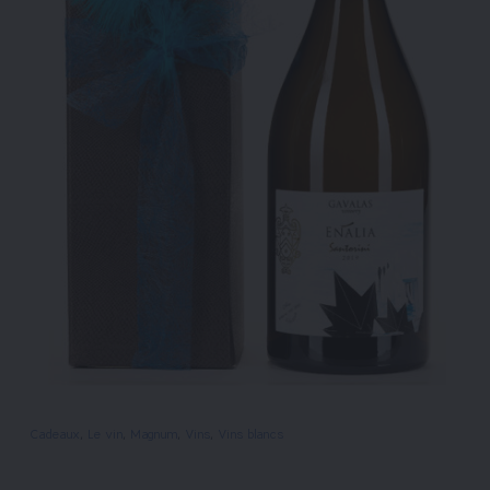
Cadeaux
, 
Le vin
, 
Magnum
, 
Vins
, 
Vins blancs