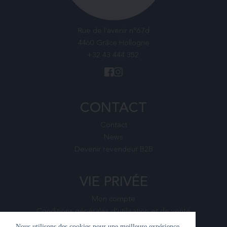
Rue de l'avenir n°67d
4460 Grâce Hollogne
+32 43 444 352
CONTACT
Contact
News
Devenir revendeur B2B
VIE PRIVÉE
Mon compte
Conditions générales d’utilisation et de vente
Nous utilisons des cookies pour une meilleure expérience