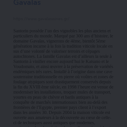
Gavalas
https://www.gavalaswines.gr/
Santorin possède l’un des vignobles les plus anciens et 
particuliers du monde. Marqué par 300 ans d’histoire, le 
domaine Gavalas, vignerons de 4ème, bientôt 5ème 
génération incarne à la fois la tradition viticole locale en 
sus d’une volonté de valoriser terroirs et cépages 
autochtones. La famille Gavalas est d’ailleurs la seule à 
Santorin à vinifier encore aujourd’hui le Katsano et le 
Voudomato, et ainsi œuvrer à la préservation de variétés 
endémiques très rares. Installé à l’origine dans une cave 
souterraine traditionnelle en pierre où voûtes et zones de 
foulage atypiques sont drastiquement conservés depuis 
la fin du XVIII ème siècle, en 1998 l’heure est venue de 
moderniser les installations, troquer mules de transport, 
yourtes en peau de chèvre et barils antiques à la 
conquête de marchés internationaux bien au-delà des 
frontières de l’Egypte, premier pays client à l’export 
dans les années 30. Depuis 2004 la maison viticole est 
ouverte aux amateurs à la découverte au cœur de celle-
ci de techniques aussi antiques que modernes, 