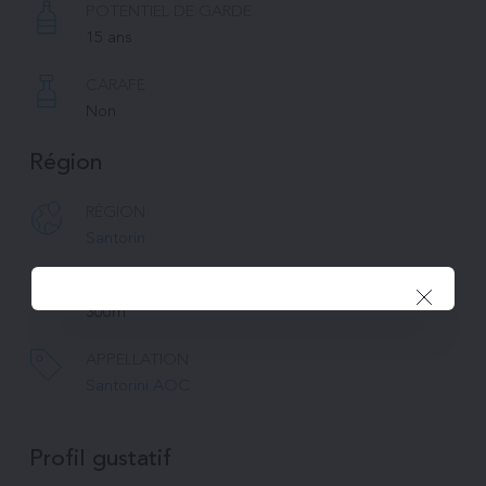
POTENTIEL DE GARDE
15 ans
CARAFE
Non
Région
RÉGION
Santorin
ALTITUDE
300m
APPELLATION
Santorini AOC
Profil gustatif