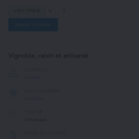
quantité
EN STOCK
de
Box
Enalia
Ajouter au panier
Vignoble, raisin et artisanat
VIGNERON
Gavalas
ENCÉPAGEMENT
Assyrtiko
TERROIR
Volcanique
MODE DE CULTURE