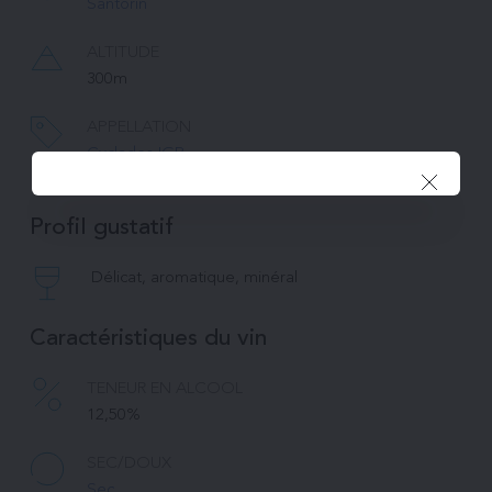
Santorin
ALTITUDE
300m 
APPELLATION
Cyclades IGP
Profil gustatif
Délicat, aromatique, minéral
Caractéristiques du vin
TENEUR EN ALCOOL
12,50%
SEC/DOUX
Sec