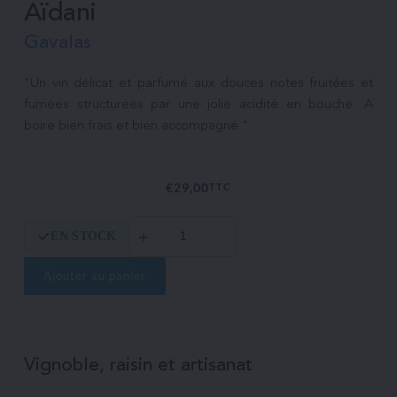
Aïdani
Gavalas
"Un vin délicat et parfumé aux douces notes fruitées et 
fumées structurées par une jolie acidité en bouche. A 
€
29,00
TTC
quantité
EN STOCK
de
Aïdani
Ajouter au panier
Vignoble, raisin et artisanat