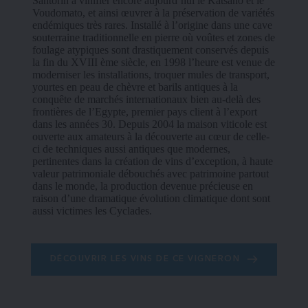
Santorin à vinifier encore aujourd’hui le Katsano et le 
Voudomato, et ainsi œuvrer à la préservation de variétés 
endémiques très rares. Installé à l’origine dans une cave 
souterraine traditionnelle en pierre où voûtes et zones de 
foulage atypiques sont drastiquement conservés depuis 
la fin du XVIII ème siècle, en 1998 l’heure est venue de 
moderniser les installations, troquer mules de transport, 
yourtes en peau de chèvre et barils antiques à la 
conquête de marchés internationaux bien au-delà des 
frontières de l’Egypte, premier pays client à l’export 
dans les années 30. Depuis 2004 la maison viticole est 
ouverte aux amateurs à la découverte au cœur de celle-
ci de techniques aussi antiques que modernes, 
pertinentes dans la création de vins d’exception, à haute 
valeur patrimoniale débouchés avec patrimoine partout 
dans le monde, la production devenue précieuse en 
raison d’une dramatique évolution climatique dont sont 
aussi victimes les Cyclades.
DÉCOUVRIR LES VINS DE CE VIGNERON