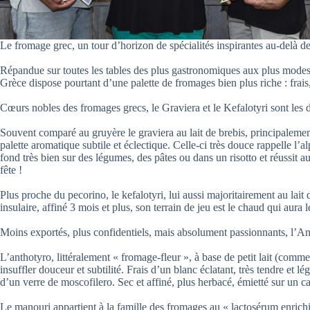
Le fromage grec, un tour d’horizon de spécialités inspirantes au-delà de
Répandue sur toutes les tables des plus gastronomiques aux plus modeste
Grèce dispose pourtant d’une palette de fromages bien plus riche : frais
Cœurs nobles des fromages grecs, le Graviera et le Kefalotyri sont les 
Souvent comparé au gruyère le graviera au lait de brebis, principaleme
palette aromatique subtile et éclectique. Celle-ci très douce rappelle l’
fond très bien sur des légumes, des pâtes ou dans un risotto et réussit au
fête !
Plus proche du pecorino, le kefalotyri, lui aussi majoritairement au lait 
insulaire, affiné 3 mois et plus, son terrain de jeu est le chaud qui au
Moins exportés, plus confidentiels, mais absolument passionnants, l’Ant
L’anthotyro, littéralement « fromage-fleur », à base de petit lait (comme 
insuffler douceur et subtilité. Frais d’un blanc éclatant, très tendre et
d’un verre de moscofilero. Sec et affiné, plus herbacé, émietté sur un ca
Le manouri appartient à la famille des fromages au « lactosérum enrichis 