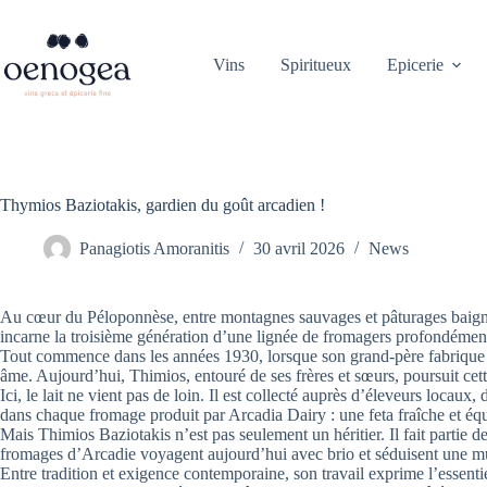
Passer
au
contenu
Vins
Spiritueux
Epicerie
Thymios Baziotakis, gardien du goût arcadien !
Panagiotis Amoranitis
30 avril 2026
News
Au cœur du Péloponnèse, entre montagnes sauvages et pâturages baignés d
incarne la troisième génération d’une lignée de fromagers profondément
Tout commence dans les années 1930, lorsque son grand-père fabrique se
âme. Aujourd’hui, Thimios, entouré de ses frères et sœurs, poursuit cet
Ici, le lait ne vient pas de loin. Il est collecté auprès d’éleveurs loca
dans chaque fromage produit par Arcadia Dairy : une feta fraîche et équ
Mais Thimios Baziotakis n’est pas seulement un héritier. Il fait partie d
fromages d’Arcadie voyagent aujourd’hui avec brio et séduisent une mul
Entre tradition et exigence contemporaine, son travail exprime l’essenti