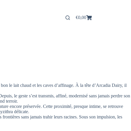
€
0,00
Panier
d’achat
n le lait chaud et les caves d’affinage. À la tête d’Arcadia Dairy, il
uis, le geste s’est transmis, affiné, modernisé sans jamais perdre son
d terroir.
 nature encore préservée. Cette proximité, presque intime, se retrouve
zithra délicate.
 frontières sans jamais trahir leurs racines. Sous son impulsion, les