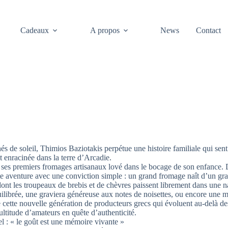
Cadeaux
A propos
News
Contact
e soleil, Thimios Baziotakis perpétue une histoire familiale qui sent bo
 enracinée dans la terre d’Arcadie.
s premiers fromages artisanaux lové dans le bocage de son enfance. Dep
te aventure avec une conviction simple : un grand fromage naît d’un gran
ux, dont les troupeaux de brebis et de chèvres paissent librement dans une
ilibrée, une graviera généreuse aux notes de noisettes, ou encore une my
e cette nouvelle génération de producteurs grecs qui évoluent au-delà des
titude d’amateurs en quête d’authenticité.
el : « le goût est une mémoire vivante »