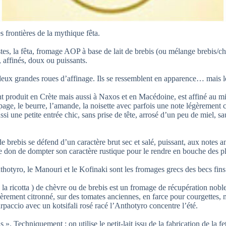
s frontières de la mythique fêta.
s, la fêta, fromage AOP à base de lait de brebis (ou mélange brebis/chè
, affinés, doux ou puissants.
deux grandes roues d’affinage. Ils se ressemblent en apparence… mais leu
nt produit en Crète mais aussi à Naxos et en Macédoine, est affiné au 
alpage, le beurre, l’amande, la noisette avec parfois une note légèrement 
ssi une petite entrée chic, sans prise de tête, arrosé d’un peu de miel, s
de brebis se défend d’un caractère brut sec et salé, puissant, aux notes a
ra le don de dompter son caractère rustique pour le rendre en bouche des 
hotyro, le Manouri et le Kofinaki sont les fromages grecs des becs fins
la ricotta ) de chèvre ou de brebis est un fromage de récupération noble, 
 légèrement citronné, sur des tomates anciennes, en farce pour courgettes
rpaccio avec un kotsifali rosé racé l’Anthotyro concentre l’été.
». Techniquement : on utilise le petit-lait issu de la fabrication de la f