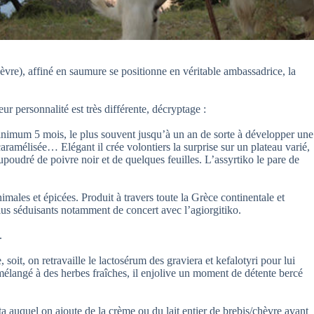
vre), affiné en saumure se positionne en véritable ambassadrice, la
r personnalité est très différente, décryptage :
minimum 5 mois, le plus souvent jusqu’à un an de sorte à développer une
caramélisée… Elégant il crée volontiers la surprise sur un plateau varié,
aupoudré de poivre noir et de quelques feuilles. L’assyrtiko le pare de
nimales et épicées. Produit à travers toute la Grèce continentale et
plus séduisants notamment de concert avec l’agiorgitiko.
.
soit, on retravaille le lactosérum des graviera et kefalotyri pour lui
, mélangé à des herbes fraîches, il enjolive un moment de détente bercé
eta auquel on ajoute de la crème ou du lait entier de brebis/chèvre avant