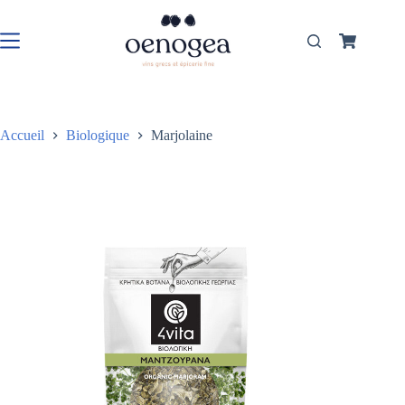
Passer
au
contenu
Panier
d’achat
Accueil
Biologique
Marjolaine