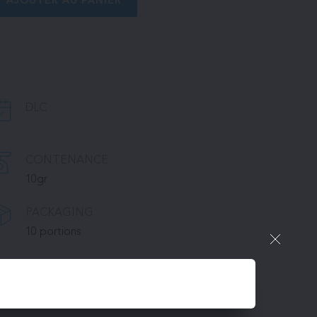
AJOUTER AU PANIER
DLC
CONTENANCE
10gr
PACKAGING
10 portions