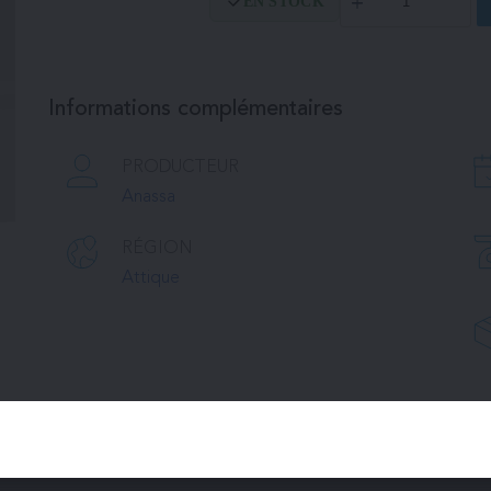
EN STOCK
de
Menthe
Informations complémentaires
PRODUCTEUR
Anassa
RÉGION
Attique
ANASSA