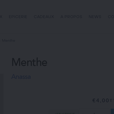
X
EPICERIE
CADEAUX
A PROPOS
NEWS
CO
Menthe
Menthe
Anassa
€
4,00
T
quantité