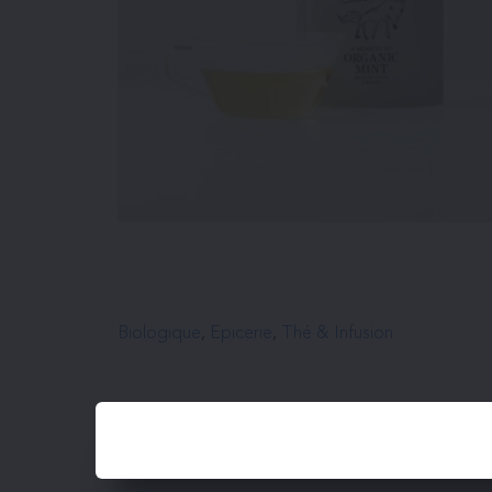
Biologique
, 
Epicerie
, 
Thé & Infusion