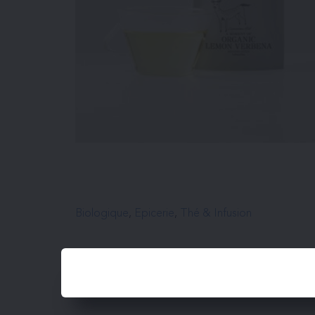
Biologique
, 
Epicerie
, 
Thé & Infusion