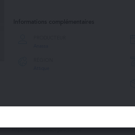
Informations complémentaires
PRODUCTEUR
Anassa
RÉGION
Attique
ANASSA
https://www.anassaorganics.com/