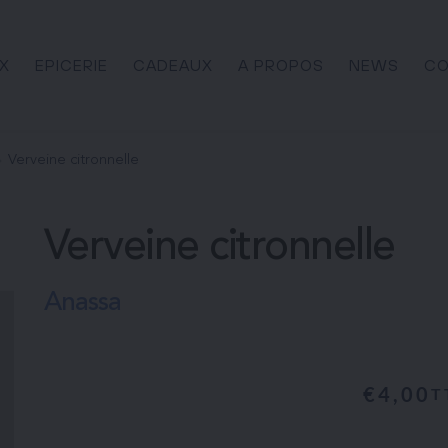
X
EPICERIE
CADEAUX
A PROPOS
NEWS
CO
Verveine citronnelle
Verveine citronnelle
Anassa
€
4,00
T