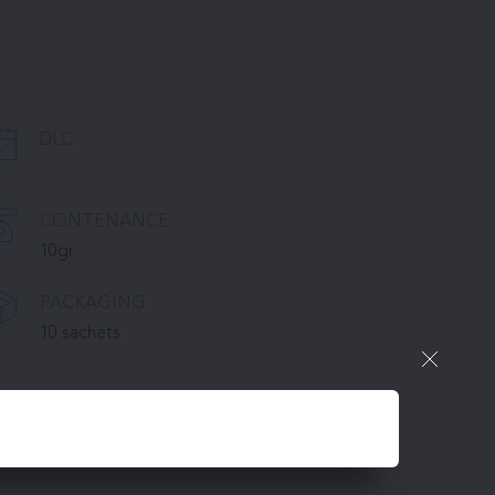
DLC
CONTENANCE
10gr
PACKAGING
10 sachets