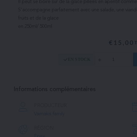
Il peut se boire sur de la glace pillées en apéritif comme
S'accompagne parfaitement avec une salade, une viande
fruits et de la glace
en 250ml/ 500ml
€
15,00
quantité
EN STOCK
de
Vinaigre
Elixir
Isis
Informations complémentaires
PRODUCTEUR
Vaimakis family
RÉGION
Epire