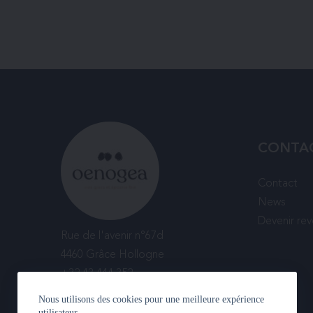
CONTA
Contact
News
Devenir re
Rue de l'avenir n°67d
4460 Grâce Hollogne
+32 43 444 352
Nous utilisons des cookies pour une meilleure expérience
utilisateur.