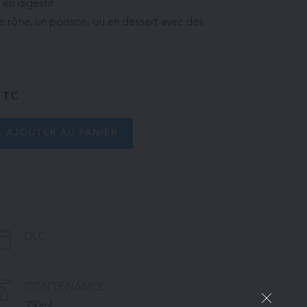
 en digestif.
 rôtie, un poisson, ou en dessert avec des
TTC
AJOUTER AU PANIER
DLC
CONTENANCE
250ml