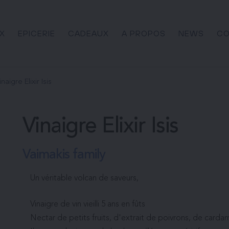
X
EPICERIE
CADEAUX
A PROPOS
NEWS
CO
inaigre Elixir Isis
Vinaigre Elixir Isis
Vaimakis family
Un véritable volcan de saveurs,
Vinaigre de vin vieilli 5 ans en fûts
Nectar de petits fruits, d'extrait de poivrons, de car