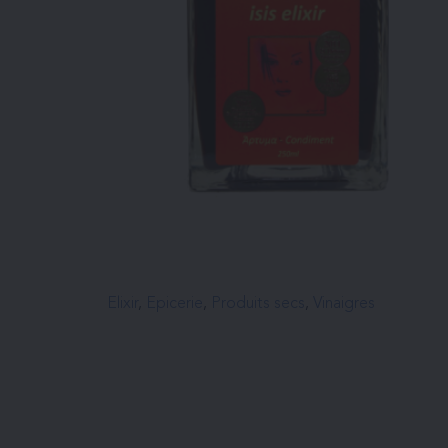
Elixir
, 
Epicerie
, 
Produits secs
, 
Vinaigres