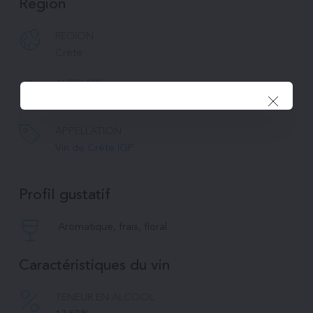
Région
RÉGION
Crète
ALTITUDE
300m
APPELLATION
Vin de Crète IGP
Profil gustatif
Aromatique, frais, floral
Caractéristiques du vin
TENEUR EN ALCOOL