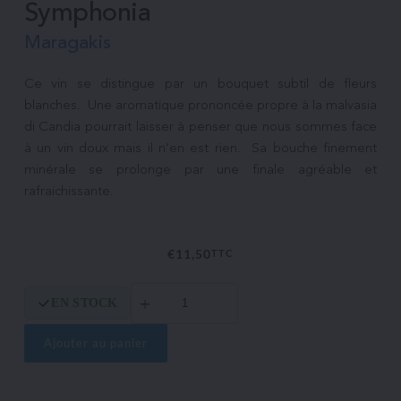
Symphonia
Maragakis
Ce vin se distingue par un bouquet subtil de fleurs 
blanches.  Une aromatique prononcée propre à la malvasia 
di Candia pourrait laisser à penser que nous sommes face 
à un vin doux mais il n’en est rien.  Sa bouche finement 
minérale se prolonge par une finale agréable et 
€
11,50
TTC
quantité
EN STOCK
de
Symphonia
Ajouter au panier