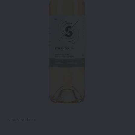
Vins
, 
Vins blancs