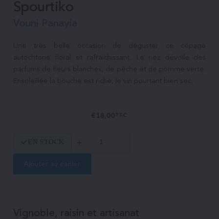
Spourtiko
Vouni Panayia
Une très belle occasion de déguster ce cépage 
autochtone floral et rafraichissant. Le nez dévoile des 
parfums de fleurs blanches, de pêche et de pomme verte. 
€
18,00
TTC
quantité
EN STOCK
de
Spourtiko
Ajouter au panier
Vignoble, raisin et artisanat