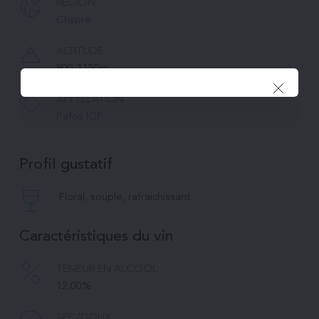
RÉGION
Chypre
ALTITUDE
800-1150m
APPELLATION
Pafos IGP
Profil gustatif
Floral, souple, rafraichissant
Caractéristiques du vin
TENEUR EN ALCOOL
12,00%
SEC/DOUX