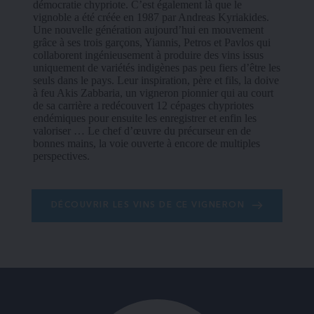
démocratie chypriote. C’est également là que le 
vignoble a été créée en 1987 par Andreas Kyriakides. 
Une nouvelle génération aujourd’hui en mouvement 
grâce à ses trois garçons, Yiannis, Petros et Pavlos qui 
collaborent ingénieusement à produire des vins issus 
uniquement de variétés indigènes pas peu fiers d’être les 
seuls dans le pays. Leur inspiration, père et fils, la doive 
à feu Akis Zabbaria, un vigneron pionnier qui au court 
de sa carrière a redécouvert 12 cépages chypriotes 
endémiques pour ensuite les enregistrer et enfin les 
valoriser … Le chef d’œuvre du précurseur en de 
bonnes mains, la voie ouverte à encore de multiples 
perspectives.
DÉCOUVRIR LES VINS DE CE VIGNERON