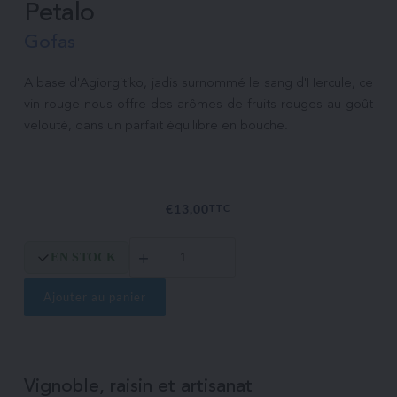
Petalo
Gofas
A base d'Agiorgitiko, jadis surnommé le sang d'Hercule, ce 
vin rouge nous offre des arômes de fruits rouges au goût 
velouté, dans un parfait équilibre en bouche.

€
13,00
TTC
quantité
EN STOCK
de
Petalo
Ajouter au panier
Vignoble, raisin et artisanat