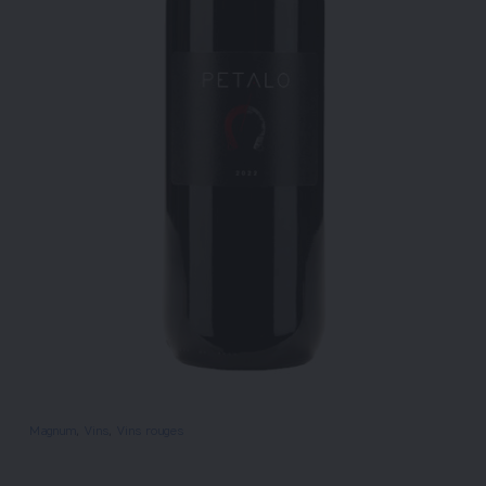
Magnum
, 
Vins
, 
Vins rouges