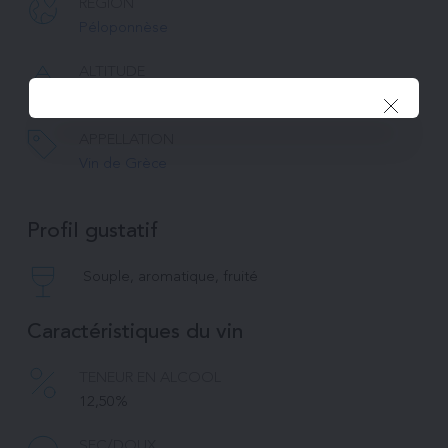
RÉGION
Péloponnèse
ALTITUDE
850m
APPELLATION
Vin de Grèce
Profil gustatif
Souple, aromatique, fruité
Caractéristiques du vin
TENEUR EN ALCOOL
12,50%
SEC/DOUX