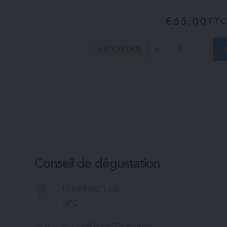
€
65,00
TT
quantité
EN STOCK
de
Naked
king
Conseil de dégustation
TEMPÉRATURE 
18°C