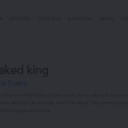
X
EPICERIE
CADEAUX
A PROPOS
NEWS
CO
aked king
ia Eratini
n riche en arômes (figue, prune, cerise, épices douces), la bouch
otes délicates de chocolat noir et de tabac. Des tannins puissan
belle longueur en bouche.
