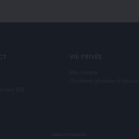
VIE PRIVÉE
CT
Mon compte
Conditions générales d’utilisati
vendeur B2B
www.oenogea.be