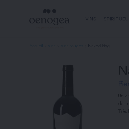
Passer
au
contenu
VINS
SPIRITUEU
Accueil
Vins
Vins rouges
Naked king
N
Pier
Un vi
des n
Très 