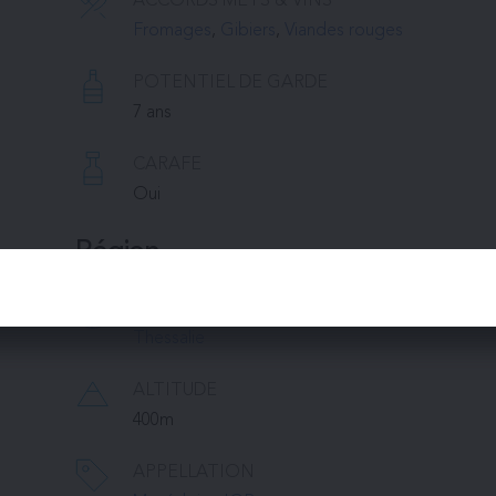
ACCORDS METS & VINS
Fromages
, 
Gibiers
, 
Viandes rouges
POTENTIEL DE GARDE
7 ans
CARAFE
Oui
Région
RÉGION
Thessalie
ALTITUDE
400m 
APPELLATION