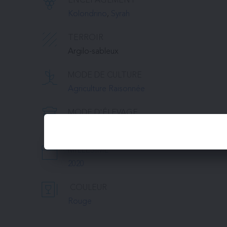
ENCÉPAGEMENT
Kolondrino
, 
Syrah
TERROIR
Argilo-sableux
MODE DE CULTURE
Agriculture Raisonnée
MODE D'ÉLEVAGE
Barrique
MILLÉSIME
2020
COULEUR
Rouge