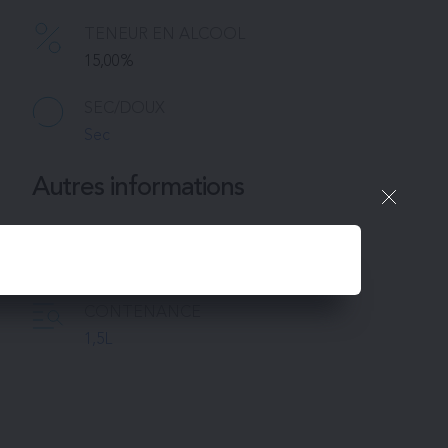
TENEUR EN ALCOOL
15,00%
SEC/DOUX
Sec
Autres informations
PACKAGING
1 bouteille
CONTENANCE
1,5L