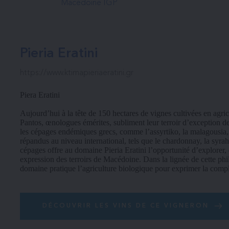
Macédoine IGP
Pieria Eratini
https://www.ktimapieriaeratini.gr
Piera Eratini
Aujourd’hui à la tête de 150 hectares de vignes cultivées en agri
Pantos, œnologues émérites, subliment leur terroir d’exception de
les cépages endémiques grecs, comme l’assyrtiko, la malagousia, 
répandus au niveau international, tels que le chardonnay, la syrah
cépages offre au domaine Pieria Eratini l’opportunité d’explorer, d
expression des terroirs de Macédoine. Dans la lignée de cette phil
domaine pratique l’agriculture biologique pour exprimer la complex
DÉCOUVRIR LES VINS DE CE VIGNERON