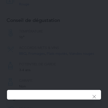
Rouge
Conseil de dégustation
TEMPÉRATURE 
16°
ACCORDS METS & VINS
BBQ
, 
Fromages
, 
Plats mijotés
, 
Viandes rouges
POTENTIEL DE GARDE
3-4 ans
CARAFE
Non
Région