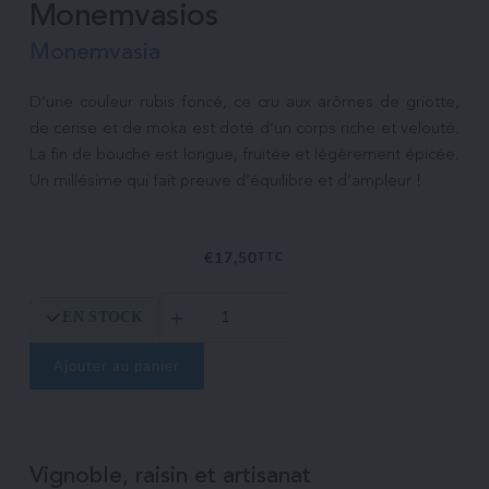
Monemvasios
Monemvasia
D’une couleur rubis foncé, ce cru aux arômes de griotte, 
de cerise et de moka est doté d’un corps riche et velouté.  
La fin de bouche est longue, fruitée et légèrement épicée.  
€
17,50
TTC
quantité
EN STOCK
de
Monemvasios
Ajouter au panier
Vignoble, raisin et artisanat