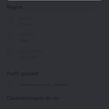
Région
RÉGION
Attique
ALTITUDE
110m
APPELLATION
Attique IGP
Profil gustatif
Aromatique, tendu, équilibré
Caractéristiques du vin