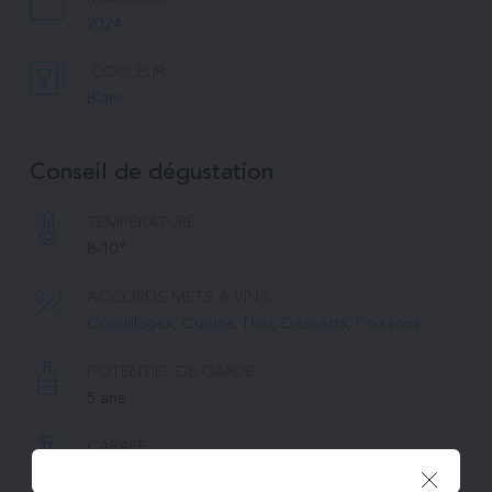
2024
COULEUR
Blanc
Conseil de dégustation
TEMPÉRATURE 
8-10°
ACCORDS METS & VINS
Coquillages
, 
Cuisine Thaï
, 
Desserts
, 
Poissons
POTENTIEL DE GARDE
5 ans
CARAFE
Non