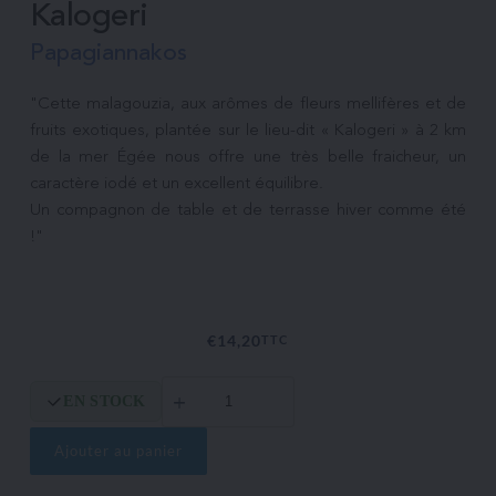
Kalogeri
Papagiannakos
"Cette malagouzia, aux arômes de fleurs mellifères et de 
fruits exotiques, plantée sur le lieu-dit « Kalogeri » à 2 km 
de la mer Égée nous offre une très belle fraicheur, un 
caractère iodé et un excellent équilibre.

Un compagnon de table et de terrasse hiver comme été 
!"

€
14,20
TTC
quantité
EN STOCK
de
Kalogeri
Ajouter au panier