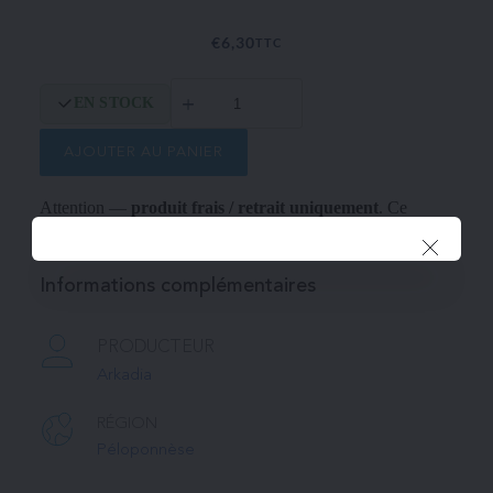
€
6,30
TTC
quantité
EN STOCK
de
Kefalotyri
AJOUTER AU PANIER
Attention —
produit frais / retrait uniquement
. Ce
produit doit être retiré en magasin (pas d'envoi).
Informations complémentaires
PRODUCTEUR
Arkadia
RÉGION
Péloponnèse