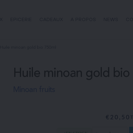
X
EPICERIE
CADEAUX
A PROPOS
NEWS
CO
Huile minoan gold bio 750ml
Huile minoan gold bio
Minoan fruits
€
20,50
quantité