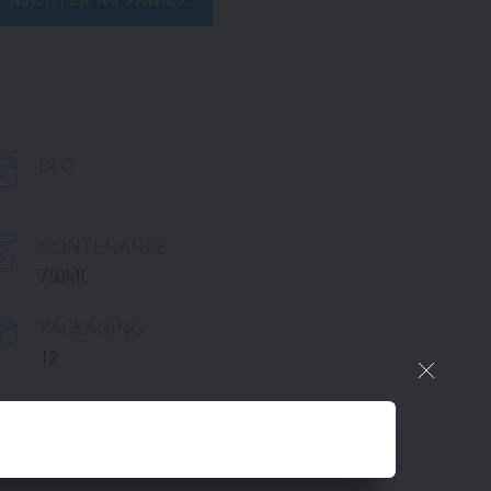
AJOUTER AU PANIER
DLC
CONTENANCE
750ML
PACKAGING
12