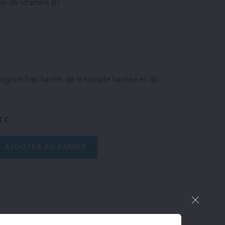
ssi de vitamine B1
oignon frais haché, de la tomate hachée et du
TC
AJOUTER AU PANIER
DLC