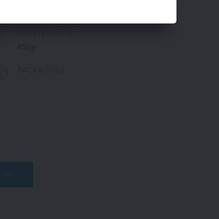
CONTENANCE
450gr
PACKAGING