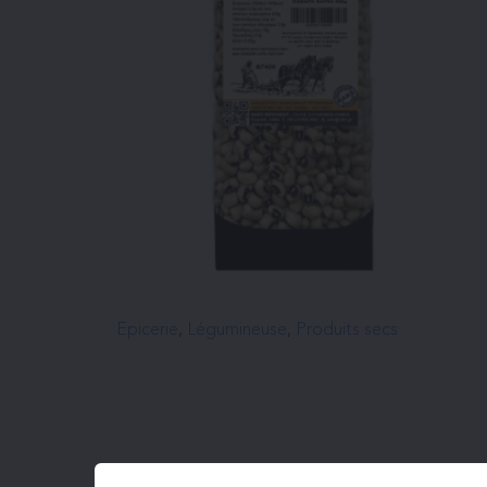
Epicerie
, 
Légumineuse
, 
Produits secs