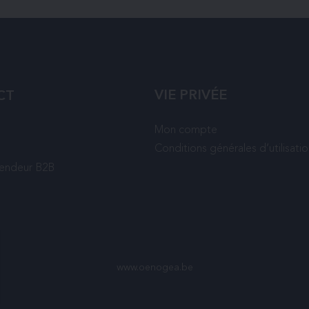
VIE PRIVÉE
CT
Mon compte
Conditions générales d’utilisati
vendeur B2B
www.oenogea.be