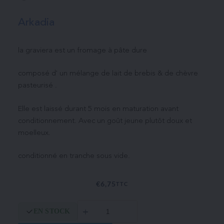
Arkadia
la graviera est un fromage à pâte dure
composé d' un mélange de lait de brebis & de chèvre
pasteurisé .
Elle est laissé durant 5 mois en maturation avant
conditionnement. Avec un goût jeune plutôt doux et
moelleux.
conditionné en tranche sous vide.
€
6,75
TTC
quantité
EN STOCK
de
Graviera