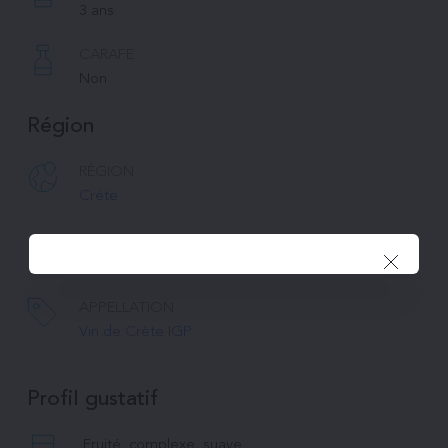
3 ans
CARAFE
Non
Région
RÉGION
Crète
ALTITUDE
600m 
APPELLATION
Vin de Crète IGP
Profil gustatif
Fruité, complexe, suave