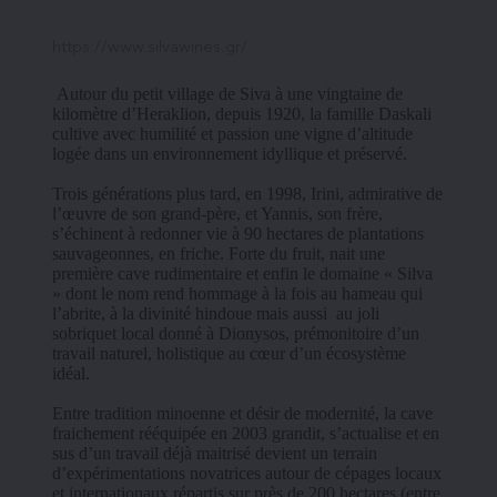
https://www.silvawines.gr/
 Autour du petit village de Siva à une vingtaine de 
kilomètre d’Heraklion, depuis 1920, la famille Daskali 
cultive avec humilité et passion une vigne d’altitude 
logée dans un environnement idyllique et préservé.
Trois générations plus tard, en 1998, Irini, admirative de 
l’œuvre de son grand-père, et Yannis, son frère, 
s’échinent à redonner vie à 90 hectares de plantations 
sauvageonnes, en friche. Forte du fruit, nait une 
première cave rudimentaire et enfin le domaine « Silva 
» dont le nom rend hommage à la fois au hameau qui 
l’abrite, à la divinité hindoue mais aussi  au joli 
sobriquet local donné à Dionysos, prémonitoire d’un 
travail naturel, holistique au cœur d’un écosystème 
idéal.
Entre tradition minoenne et désir de modernité, la cave 
fraichement rééquipée en 2003 grandit, s’actualise et en 
sus d’un travail déjà maitrisé devient un terrain 
d’expérimentations novatrices autour de cépages locaux 
et internationaux répartis sur près de 200 hectares (entre 