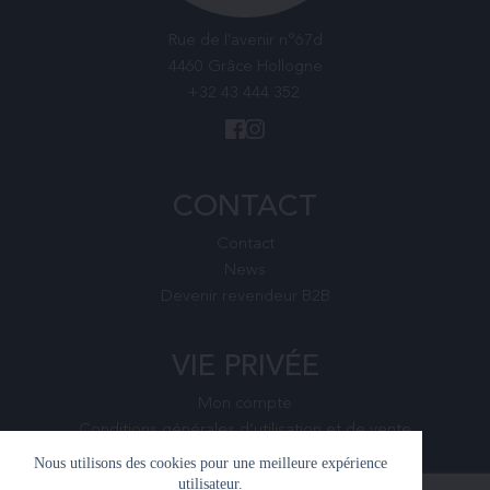
Rue de l'avenir n°67d
4460 Grâce Hollogne
+32 43 444 352
CONTACT
Contact
News
Devenir revendeur B2B
VIE PRIVÉE
Mon compte
Conditions générales d’utilisation et de vente
Nous utilisons des cookies pour une meilleure expérience
utilisateur.