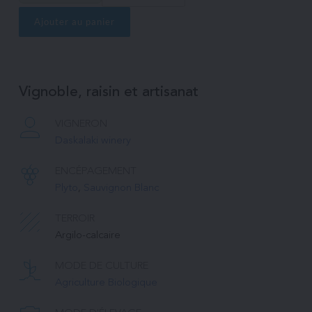
Sera
blanc
Ajouter au panier
Vignoble, raisin et artisanat
VIGNERON
Daskalaki winery
ENCÉPAGEMENT
Plyto
, 
Sauvignon Blanc
TERROIR
Argilo-calcaire
MODE DE CULTURE
Agriculture Biologique