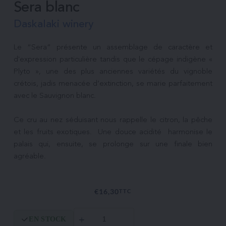
Sera blanc
Daskalaki winery
Le “Sera” présente un assemblage de caractère et 
d'expression particulière tandis que le cépage indigène « 
Plyto », une des plus anciennes variétés du vignoble 
crétois, jadis menacée d’extinction, se marie parfaitement 
avec le Sauvignon blanc.

Ce cru au nez séduisant nous rappelle le citron, la pêche 
et les fruits exotiques.  Une douce acidité  harmonise le 
palais qui, ensuite, se prolonge sur une finale bien 
€
16,30
TTC
quantité
EN STOCK
de