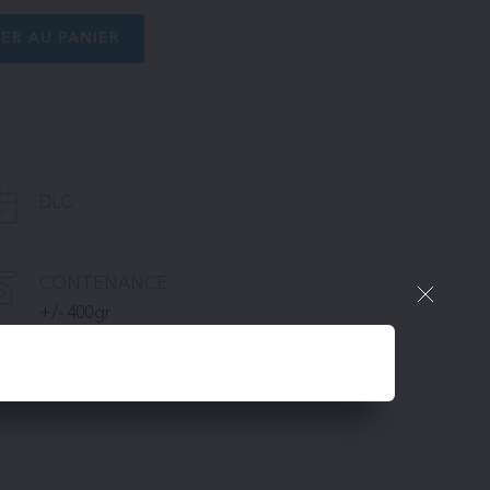
ER AU PANIER
DLC
CONTENANCE
+/- 400gr
PACKAGING
prix au kilo