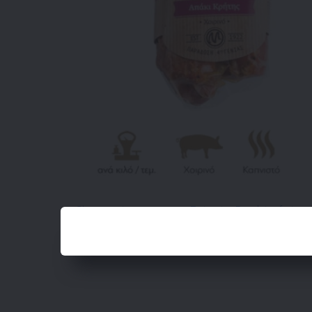
Charcuteries grecques
, 
Epicerie
, 
Produits frais