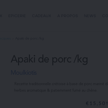
X
EPICERIE
CADEAUX
A PROPOS
NEWS
CO
recques
Apaki de porc /kg
Apaki de porc /kg
Moulkiotis
Recette traditionnelle crétoise à base de porc mariné d
herbes aromatique & patiemment fumé au chêne.
€
15,50