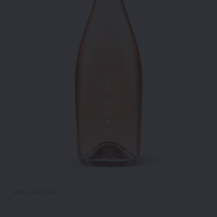
Vins
, 
Vins rosés