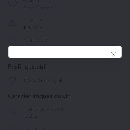
RÉGION
Grèce Centrale
ALTITUDE
450-550m
APPELLATION
Vin de Grèce
Profil gustatif
Fruité, frais, original
Caractéristiques du vin
TENEUR EN ALCOOL
12,50%
SEC/DOUX