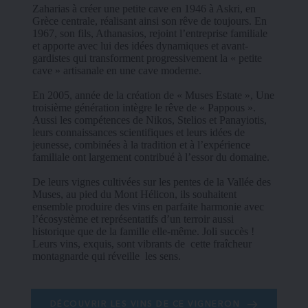
Zaharias à créer une petite cave en 1946 à Askri, en 
Grèce centrale, réalisant ainsi son rêve de toujours. En 
1967, son fils, Athanasios, rejoint l’entreprise familiale 
et apporte avec lui des idées dynamiques et avant-
gardistes qui transforment progressivement la « petite 
cave » artisanale en une cave moderne.
En 2005, année de la création de « Muses Estate », Une 
troisième génération intègre le rêve de « Pappous ». 
Aussi les compétences de Nikos, Stelios et Panayiotis, 
leurs connaissances scientifiques et leurs idées de 
jeunesse, combinées à la tradition et à l’expérience 
familiale ont largement contribué à l’essor du domaine.
De leurs vignes cultivées sur les pentes de la Vallée des 
Muses, au pied du Mont Hélicon, ils souhaitent 
ensemble produire des vins en parfaite harmonie avec 
l’écosystème et représentatifs d’un terroir aussi 
historique que de la famille elle-même. Joli succès ! 
Leurs vins, exquis, sont vibrants de  cette fraîcheur 
montagnarde qui réveille  les sens.
DÉCOUVRIR LES VINS DE CE VIGNERON