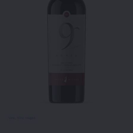
Vins
, 
Vins rouges