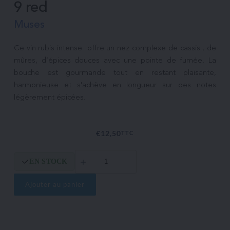
9 red
Muses
Ce vin rubis intense  offre un nez complexe de cassis , de 
mûres, d’épices douces avec une pointe de fumée. La 
bouche est gourmande tout en restant plaisante, 
harmonieuse et s'achève en longueur sur des notes 
€
12,50
TTC
quantité
EN STOCK
de
9
red
Ajouter au panier