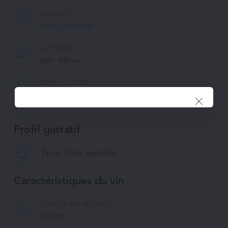
RÉGION
Grèce Centrale
ALTITUDE
450 - 550 m
APPELLATION
Vin de Grèce
Profil gustatif
Epicé, fruité, équilibré
Caractéristiques du vin
TENEUR EN ALCOOL
13,00%