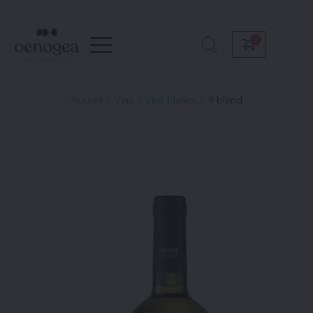
Passer
au
contenu
Accueil
Vins
Vins blancs
9 blend