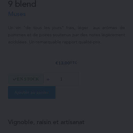
9 blend
Muses
Un vin "de tous les jours" frais, léger  aux arômes de 
pommes et de poires soutenus par des notes légèrement 
€
13,00
TTC
quantité
EN STOCK
de
9
blend
Ajouter au panier
Vignoble, raisin et artisanat