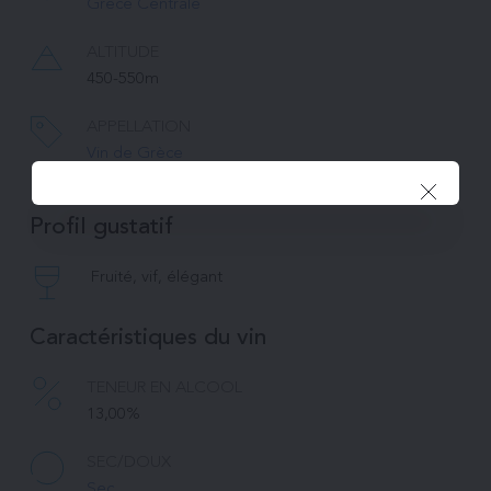
Grèce Centrale
ALTITUDE
450-550m
APPELLATION
Vin de Grèce
Profil gustatif
Fruité, vif, élégant
Caractéristiques du vin
TENEUR EN ALCOOL
13,00%
SEC/DOUX
Sec