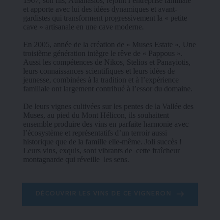
1967, son fils, Athanasios, rejoint l’entreprise familiale 
et apporte avec lui des idées dynamiques et avant-
gardistes qui transforment progressivement la « petite 
cave » artisanale en une cave moderne.
En 2005, année de la création de « Muses Estate », Une 
troisième génération intègre le rêve de « Pappous ». 
Aussi les compétences de Nikos, Stelios et Panayiotis, 
leurs connaissances scientifiques et leurs idées de 
jeunesse, combinées à la tradition et à l’expérience 
familiale ont largement contribué à l’essor du domaine.
De leurs vignes cultivées sur les pentes de la Vallée des 
Muses, au pied du Mont Hélicon, ils souhaitent 
ensemble produire des vins en parfaite harmonie avec 
l’écosystème et représentatifs d’un terroir aussi 
historique que de la famille elle-même. Joli succès ! 
Leurs vins, exquis, sont vibrants de  cette fraîcheur 
montagnarde qui réveille  les sens.
DÉCOUVRIR LES VINS DE CE VIGNERON