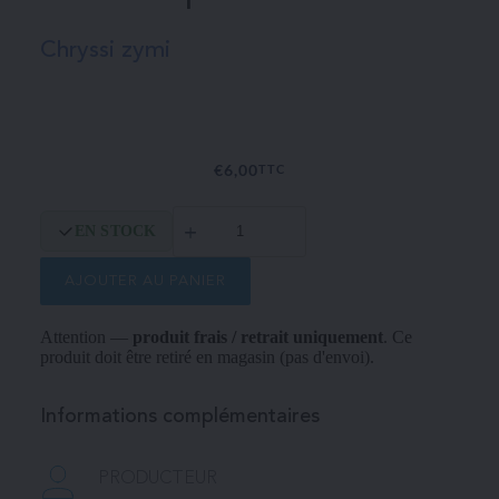
Chryssi zymi
€
6,00
TTC
quantité
EN STOCK
de
Loukanikopitakia
AJOUTER AU PANIER
Attention —
produit frais / retrait uniquement
. Ce
produit doit être retiré en magasin (pas d'envoi).
Informations complémentaires
PRODUCTEUR