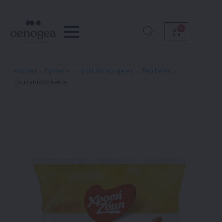
Passer
au
contenu
Accueil
Epicerie
Produits surgelés
Feuilletés
Loukanikopitakia