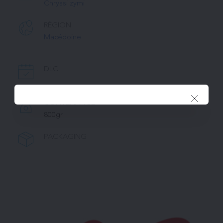
Chryssi zymi
RÉGION
Macédoine
DLC
CONTENANCE
800gr
PACKAGING