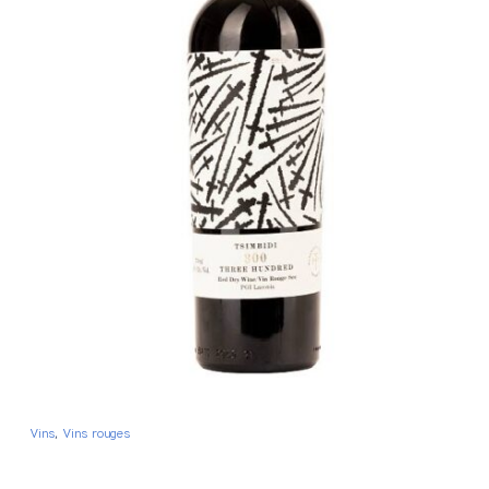
Vins
, 
Vins rouges