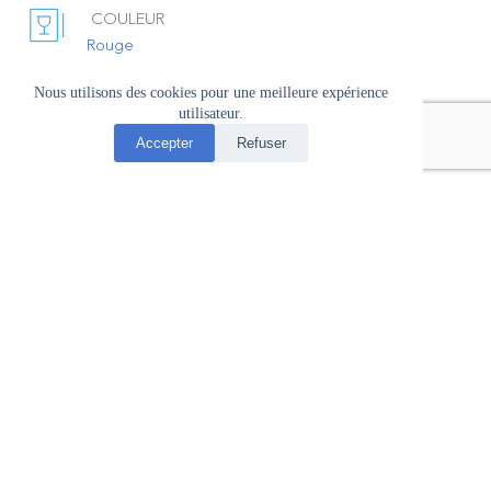
COULEUR
Rouge
Nous utilisons des cookies pour une meilleure expérience
utilisateur.
Conseil de dégustation
Accepter
Refuser
TEMPÉRATURE 
16-18°
ACCORDS METS & VINS
Fromages
, 
Gibiers
, 
Viandes rouges
POTENTIEL DE GARDE
5 ans
CARAFE
non
Région