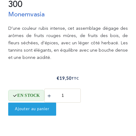
300
Monemvasia
D’une couleur rubis intense, cet assemblage dégage des 
arômes de fruits rouges mûres, de fruits des bois, de 
fleurs séchées, d’épices, avec un léger côté herbacé. Les 
tannins sont élégants, en équilibre avec une bouche dense 
€
19,50
TTC
quantité
EN STOCK
de
300
Ajouter au panier