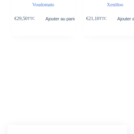
Voudomato
Xenōloo
€
29,50
€
21,10
Ajouter au panier
Ajouter 
TTC
TTC