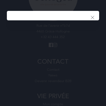
Rue de l'avenir n°67d
4460 Grâce Hollogne
+32 43 444 352
CONTACT
Contact
News
Devenir revendeur B2B
VIE PRIVÉE
Mon compte