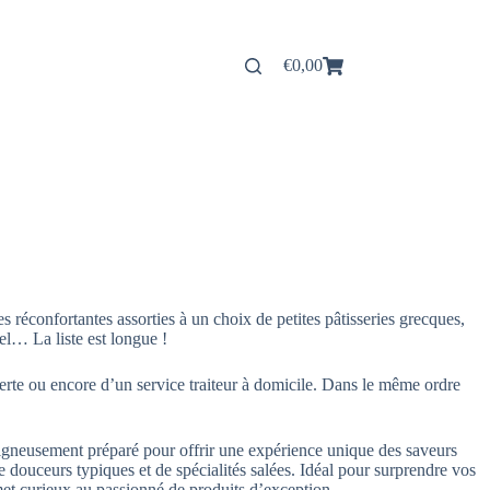
€
0,00
Panier
d’achat
 réconfortantes assorties à un choix de petites pâtisseries grecques,
l… La liste est longue !
te ou encore d’un service traiteur à domicile. Dans le même ordre
oigneusement préparé pour offrir une expérience unique des saveurs
douceurs typiques et de spécialités salées. Idéal pour surprendre vos
met curieux au passionné de produits d’exception.