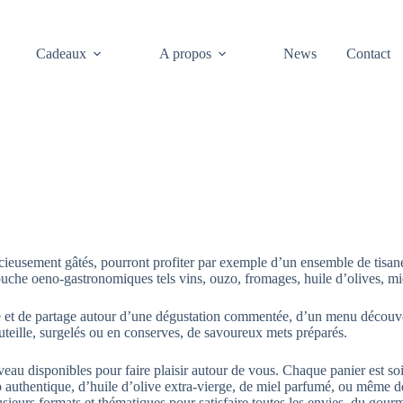
Cadeaux
A propos
News
Contact
icieusement gâtés, pourront profiter par exemple d’un ensemble de tisanes
che oeno-gastronomiques tels vins, ouzo, fromages, huile d’olives, mie
 et de partage autour d’une dégustation commentée, d’un menu découver
teille, surgelés ou en conserves, de savoureux mets préparés.
eau disponibles pour faire plaisir autour de vous. Chaque panier est s
authentique, d’huile d’olive extra-vierge, de miel parfumé, ou même de 
ieurs formats et thématiques pour satisfaire toutes les envies, du gour