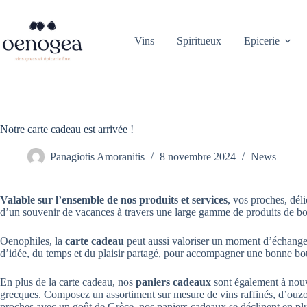
Passer
au
contenu
Vins
Spiritueux
Epicerie
Notre carte cadeau est arrivée !
Panagiotis Amoranitis
8 novembre 2024
News
Valable sur l’ensemble de nos produits et services
, vos proches, dél
d’un souvenir de vacances à travers une large gamme de produits de bou
Oenophiles, la
carte cadeau
peut aussi valoriser un moment d’échange
d’idée, du temps et du plaisir partagé, pour accompagner une bonne bou
En plus de la carte cadeau, nos
paniers cadeaux
sont également à nouv
grecques. Composez un assortiment sur mesure de vins raffinés, d’ouzo 
proches avec un goût de Grèce, nos paniers cadeaux se déclinent en plus